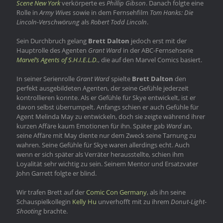
Scene New York
verkörperte es
Phillip Gibson
. Danach folgte eine
Rolle in
Army Wives
sowie in dem Fernsehfilm
Tom Hanks: Die
Lincoln-Verschwörung
als
Robert Todd Lincoln
.
Sein Durchbruch gelang
Brett Dalton
jedoch erst mit der
Hauptrolle des Agenten
Grant Ward
in der ABC-Fernsehserie
Marvel’s Agents of S.H.I.E.L.D.
, die auf den Marvel Comics basiert.
In seiner Serienrolle
Grant Ward
spielte
Brett Dalton
den
perfekt ausgebildeten Agenten, der seine Gefühle jederzeit
kontrollieren konnte. Als er Gefühle für Skye entwickelt, ist er
davon selbst überrumpelt. Anfangs schien er auch Gefühle für
Agent Melinda May zu entwickeln, doch sie zeigte während ihrer
kurzen Affäre kaum Emotionen für ihn. Später gab
Ward
an,
seine Affäre mit May diente nur dem Zweck seine Tarnung zu
wahren. Seine Gefühle für Skye waren allerdings echt. Auch
wenn er sich später als Verräter herausstellte, schien ihm
Loyalität sehr wichtig zu sein. Seinem Mentor und Ersatzvater
John Garrett folgte er blind.
Wir trafen Brett auf der
Comic Con Germany
, als ihn seine
Schauspielkollegin
Kelly Hu
unverhofft mit zu ihrem
Donut-Light-
Shooting
brachte.