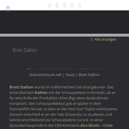
Alle anzeigen
Brett Dalton
starcontinuum.net | Faces | Brett Dalton
Brett Dalton
wurde im kalifornischen San José geboren. Das
erste Mal kam
Dalton
mit der Schauspielerei in Kontakt, als er
für eine Rolle der Produktion
Einer flog übers Kuckucksnest
vorsprach. Sein Schauspieldebüt gab er später in dem
Fernsehfilm
Nurses
, in dem er den Arzt Kurt Taylor verkörperte.
Danach entschied er an der Yale University zu studieren und
kehrte anschließend zur Schauspielerei zurück. In einer
Episodenhauptrolle in der CBS-Krimiserie
Blue Bloods – Crime