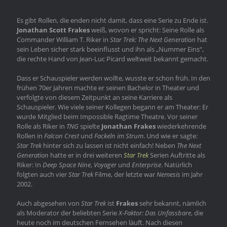
Es gibt Rollen, die enden nicht damit, dass eine Serie zu Ende ist.
Jonathan Scott Frakes
weiß, wovon er spricht: Seine Rolle als
Commander William T. Riker in
Star Trek: The Next Generation
hat
sein Leben sicher stark beeinflusst und ihn als „Nummer Eins“,
die rechte Hand von Jean-Luc Picard weltweit bekannt gemacht.
Dass er Schauspieler werden wollte, wusste er schon früh. In den
frühen 70er Jahren machte er seinen Bachelor in Theater und
verfolgte von diesem Zeitpunkt an seine Karriere als
Schauspieler. Wie viele seiner Kollegen begann er am Theater: Er
wurde Mitglied beim Impossible Ragtime Theatre. Vor seiner
Rolle als Riker in
TNG
spielte
Jonathan Frakes
wiederkehrende
Rollen in
Falcon Crest
und
Fackeln im Strum
. Und wie er sagte:
Star Trek
hinter sich zu lassen ist nicht einfach! Neben
The Next
Generation
hatte er in drei weiteren
Star Trek
Serien Auftritte als
Riker: In
Deep Space Nine
,
Voyager
und
Enterprise
. Natürlich
folgten auch vier
Star Trek
Filme, der letzte war
Nemesis
im Jahr
2002.
Auch abgesehen von
Star Trek
ist
Frakes
sehr bekannt, nämlich
als Moderator der beliebten Serie
X-Faktor: Das Unfassbare
, die
heute noch im deutschen Fernsehen läuft. Nach diesen