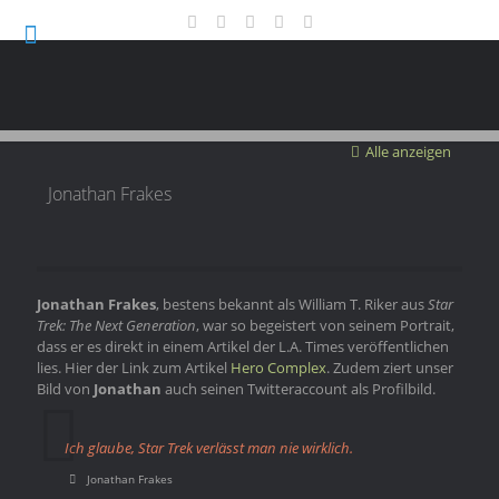
Alle anzeigen
Jonathan Frakes
Jonathan Frakes
, bestens bekannt als William T. Riker aus
Star
Trek: The Next Generation
, war so begeistert von seinem Portrait,
dass er es direkt in einem Artikel der L.A. Times veröffentlichen
lies. Hier der Link zum Artikel
Hero Complex
. Zudem ziert unser
Bild von
Jonathan
auch seinen Twitteraccount als Profilbild.
Ich glaube, Star Trek verlässt man nie wirklich.
Jonathan Frakes