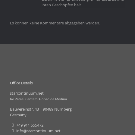
ihren Geschöpfen hält.
Es können keine Kommentare abgegeben werden.
Office Details
starcontinuum.net
by Rafael Cantero Alonso de Medina
Bauvereinstr. 43 | 90489 Nürnberg
Germany
+49 911 555472
info@starcontinuum.net