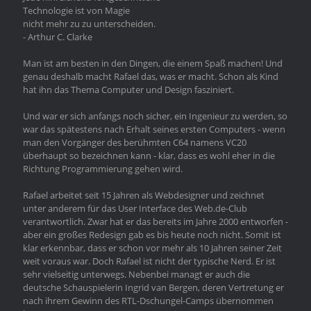
Technologie ist von Magie
nicht mehr zu zu unterscheiden.
- Arthur C. Clarke
Man ist am besten in den Dingen, die einem Spaß machen! Und
genau deshalb macht Rafael das, was er macht. Schon als Kind
hat ihn das Thema Computer und Design fasziniert.
Und war er sich anfangs noch sicher, ein Ingenieur zu werden, so
war das spätestens nach Erhalt seines ersten Computers - wenn
man den Vorgänger des berühmten C64 namens VC20
überhaupt so bezeichnen kann - klar, dass es wohl eher in die
Richtung Programmierung gehen wird.
Rafael arbeitet seit 15 Jahren als Webdesigner und zeichnet
unter anderem für das User Interface des Web.de-Club
verantwortlich. Zwar hat er das bereits im Jahre 2000 entworfen -
aber ein großes Redesign gab es bis heute noch nicht. Somit ist
klar erkennbar, dass er schon vor mehr als 10 Jahren seiner Zeit
weit voraus war. Doch Rafael ist nicht der typische Nerd. Er ist
sehr vielseitig unterwegs. Nebenbei managt er auch die
deutsche Schauspielerin Ingrid van Bergen, deren Vertretung er
nach ihrem Gewinn des RTL-Dschungel-Camps übernommen