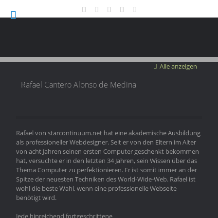
Alle anzeigen
Rafael Cantero Alonso de Medina
Rafael von starcontinuum.net hat eine akademische Ausbildung
als professioneller Webdesigner. Seit er von den Eltern im Alter
von acht Jahren seinen ersten Computer geschenkt bekommen
hat, versuchte er in den letzten 34 Jahren, sein Wissen über das
Thema Computer zu perfektionieren. Er ist somit immer an der
Spitze der neuesten Techniken des World-Wide-Web. Rafael ist
wohl die beste Wahl, wenn eine professionelle Webseite
benötigt wird.
Jede hinreichend fortgeschrittene