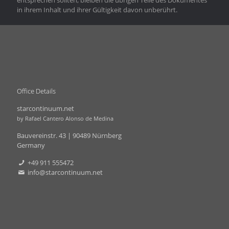
entsprechen sollten, bleiben die übrigen Teile des Dokumentes
in ihrem Inhalt und ihrer Gültigkeit davon unberührt.
Office Details
starcontinuum.net
by Rafael Cantero Alonso de Medina
Bauvereinstr. 43 | 90489 Nürnberg
Germany
+49 911 555472
info@starcontinuum.net