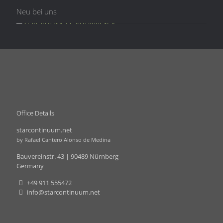
Neu bei uns
Office Details
starcontinuum.net
by Rafael Cantero Alonso de Medina
Bauvereinstr. 43 | 90489 Nürnberg
Germany
+49 911 555472
info@starcontinuum.net