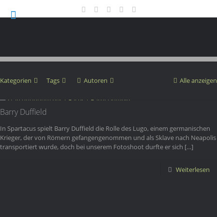
Kategorien
Tags
Autoren
Alle anzeigen
Barry Duffield
In Spartacus spielt Barry Duffield die Rolle des Lugo, einem germanischen
Krieger, der von Römern gefangengenommen und als Sklave nach Neapolis
transportiert wurde, doch bei unserem Fotoshoot durfte er sich
[…]
Weiterlesen