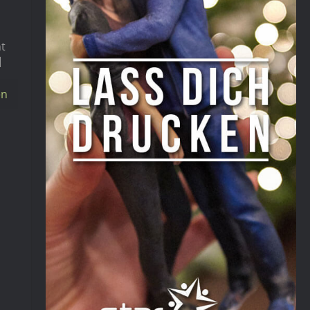
t
]
en