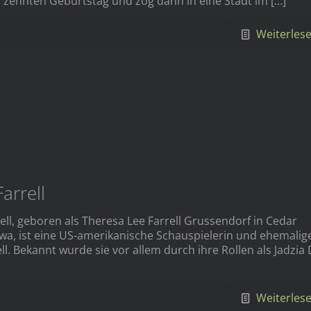
 zehnten Geburtstag und zog dann in eine Stadt im
[…]
Weiterles
Farrell
rell, geboren als Theresa Lee Farrell Grussendorf in Cedar
owa, ist eine US-amerikanische Schauspielerin und ehemalig
l. Bekannt wurde sie vor allem durch ihre Rollen als Jadzia
Weiterles