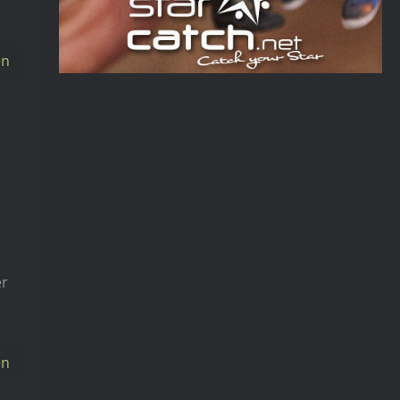
en
er
en