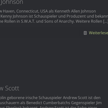
 Johnson
w Haven, Connecticut, USA als Kenneth Allen Johnson
Kenny Johnson ist Schauspieler und Produzent und bekann
ne Rollen in S.W.A.T. und Sons of Anarchy. Weitere Rollen
[…
Weiterles
w Scott
blin geborene irische Schauspieler Andrew Scott ist den
uschauern als Benedict Cumberbatchs Gegenspieler Jim
aus Sherlock bekannt. Andrew Scott ist der Sohn einer