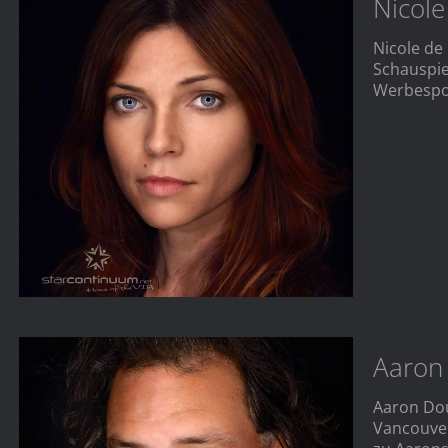
Nicole
Nicole de
Schauspiel
Werbespots
Aaron
Aaron Dou
Vancouver