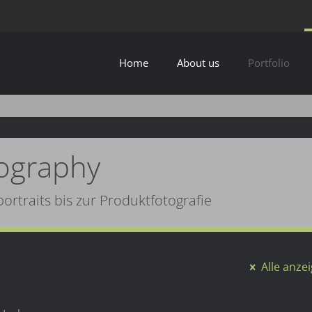
Home
About us
Portfolio
ography
rtraits bis zur Produktfotografie
Alle anze