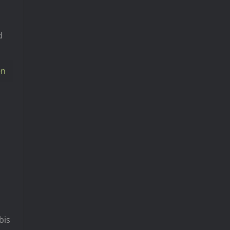
d
en
bis