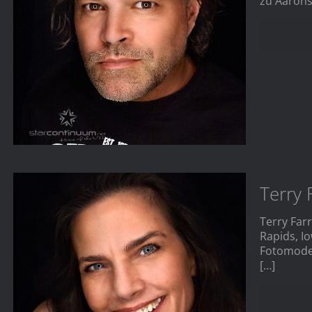
zu Aarons
Terry 
Terry Far
Rapids, I
Fotomodel
[…]