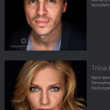
Kunstlehr
Tricia
Nach dem 
Fernsehser
höchstper