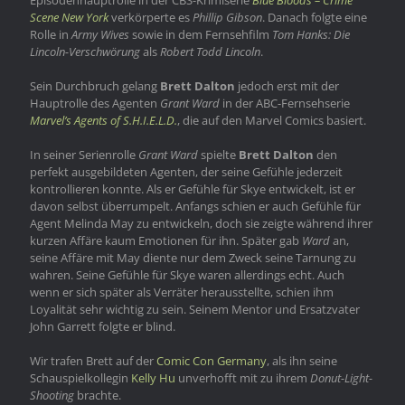
Episodenhauptrolle in der CBS-Krimiserie
Blue Bloods – Crime
Scene New York
verkörperte es
Phillip Gibson
. Danach folgte eine
Rolle in
Army Wives
sowie in dem Fernsehfilm
Tom Hanks: Die
Lincoln-Verschwörung
als
Robert Todd Lincoln
.
Sein Durchbruch gelang
Brett Dalton
jedoch erst mit der
Hauptrolle des Agenten
Grant Ward
in der ABC-Fernsehserie
Marvel’s Agents of S.H.I.E.L.D.
, die auf den Marvel Comics basiert.
In seiner Serienrolle
Grant Ward
spielte
Brett Dalton
den
perfekt ausgebildeten Agenten, der seine Gefühle jederzeit
kontrollieren konnte. Als er Gefühle für Skye entwickelt, ist er
davon selbst überrumpelt. Anfangs schien er auch Gefühle für
Agent Melinda May zu entwickeln, doch sie zeigte während ihrer
kurzen Affäre kaum Emotionen für ihn. Später gab
Ward
an,
seine Affäre mit May diente nur dem Zweck seine Tarnung zu
wahren. Seine Gefühle für Skye waren allerdings echt. Auch
wenn er sich später als Verräter herausstellte, schien ihm
Loyalität sehr wichtig zu sein. Seinem Mentor und Ersatzvater
John Garrett folgte er blind.
Wir trafen Brett auf der
Comic Con Germany
, als ihn seine
Schauspielkollegin
Kelly Hu
unverhofft mit zu ihrem
Donut-Light-
Shooting
brachte.